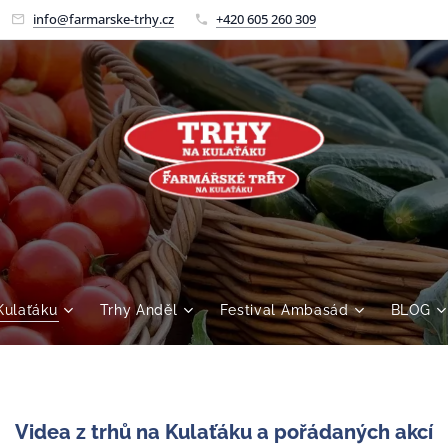
info@farmarske-trhy.cz
+420 605 260 309
Kulaťáku
Trhy Anděl
Festival Ambasád
BLOG
Videa z trhů na Kulaťáku a pořádaných akcí