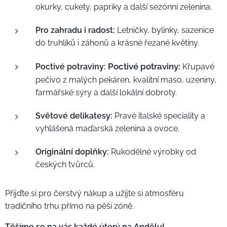
okurky, cukety, papriky a další sezónní zelenina.
Pro zahradu i radost:
Letničky, bylinky, sazenice
do truhlíků i záhonů a krásné řezané květiny.
Poctivé potraviny:
Poctivé potraviny:
Křupavé
pečivo z malých pekáren, kvalitní maso, uzeniny,
farmářské sýry a další lokální dobroty.
Světové delikatesy:
Pravé italské speciality a
vyhlášená maďarská zelenina a ovoce.
Originální doplňky:
Rukodělné výrobky od
českých tvůrců.
Přijďte si pro čerstvý nákup a užijte si atmosféru
tradičního trhu přímo na pěší zóně.
Těšíme se na vás každé úterý na Andělu!