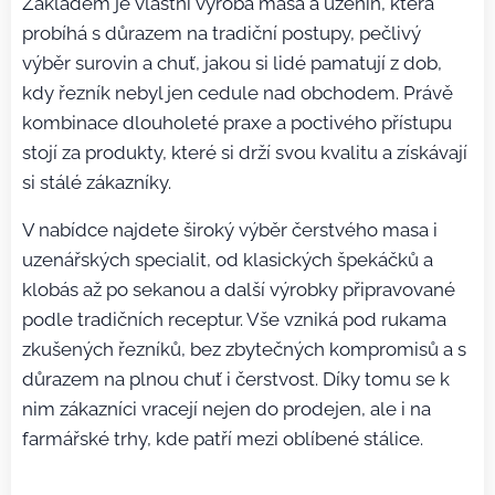
Základem je vlastní výroba masa a uzenin, která
probíhá s důrazem na tradiční postupy, pečlivý
výběr surovin a chuť, jakou si lidé pamatují z dob,
kdy řezník nebyl jen cedule nad obchodem. Právě
kombinace dlouholeté praxe a poctivého přístupu
stojí za produkty, které si drží svou kvalitu a získávají
si stálé zákazníky.
V nabídce najdete široký výběr čerstvého masa i
uzenářských specialit, od klasických špekáčků a
klobás až po sekanou a další výrobky připravované
podle tradičních receptur. Vše vzniká pod rukama
zkušených řezníků, bez zbytečných kompromisů a s
důrazem na plnou chuť i čerstvost. Díky tomu se k
nim zákazníci vracejí nejen do prodejen, ale i na
farmářské trhy, kde patří mezi oblíbené stálice.