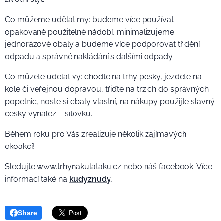
Co můžeme udělat my: budeme více používat
opakovaně použitelné nádobí, minimalizujeme
jednorázové obaly a budeme více podporovat třídění
odpadu a správné nakládání s dalšími odpady.
Co můžete udělat vy: choďte na trhy pěšky, jezděte na
kole či veřejnou dopravou, třiďte na trzích do správných
popelnic, noste si obaly vlastní, na nákupy použijte slavný
český vynález – síťovku.
Během roku pro Vás zrealizuje několik zajímavých
ekoakcí!
Sledujte
www.trhynakulataku.cz
nebo náš
facebook
. Více
informací také na
kudyznudy
.
Share