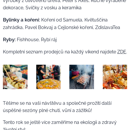
výrobky z olivového dřeva, Peter's Axes, Ručně vyráběné
dekorace, Svíčky z vosku a keramika
Bylinky a koření:
Koření od Samuela, Květuščina
zahrádka, Pavel Bokvaj a Cejlonské koření, ZdislavaTea
Ryby:
Fishhouse, Rybí ráj
Kompletní seznam prodejců na každý víkend najdete
ZDE
.
Těšíme se na vaši návštěvu a společné prožití další
úspěšné sezóny plné chutí, vůní a zážitků!
Tento rok se ještě více zaměříme na ekologii a zdravý
životní styl: