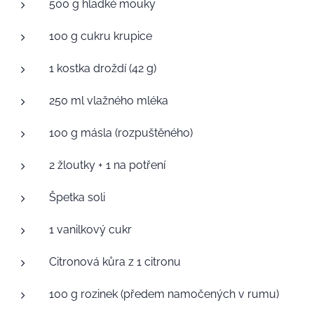
500 g hladké mouky
100 g cukru krupice
1 kostka droždí (42 g)
250 ml vlažného mléka
100 g másla (rozpuštěného)
2 žloutky + 1 na potření
Špetka soli
1 vanilkový cukr
Citronová kůra z 1 citronu
100 g rozinek (předem namočených v rumu)