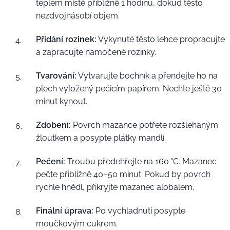
teplém místě přibližně 1 hodinu, dokud těsto
nezdvojnásobí objem.
Přidání rozinek:
Vykynuté těsto lehce propracujte
a zapracujte namočené rozinky.
Tvarování:
Vytvarujte bochník a přendejte ho na
plech vyložený pečicím papírem. Nechte ještě 30
minut kynout.
Zdobení:
Povrch mazance potřete rozšlehaným
žloutkem a posypte plátky mandlí.
Pečení:
Troubu předehřejte na 160 °C. Mazanec
pečte přibližně 40–50 minut. Pokud by povrch
rychle hnědl, přikryjte mazanec alobalem.
Finální úprava:
Po vychladnutí posypte
moučkovým cukrem.