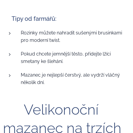
🌸 Tipy od farmářů:
Rozinky můžete nahradit sušenými brusinkami
pro moderní twist.
Pokud chcete jemnější těsto, přidejte lžíci
smetany ke šlehání.
Mazanec je nejlepší čerstvý, ale vydrží vláčný
několik dní.
🥖 Velikonoční
mazanec na trzích