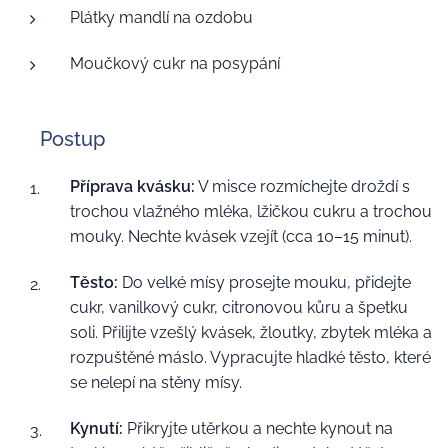
Plátky mandlí na ozdobu
Moučkový cukr na posypání
👩‍🍳 Postup
Příprava kvásku:
V misce rozmíchejte droždí s
trochou vlažného mléka, lžičkou cukru a trochou
mouky. Nechte kvásek vzejít (cca 10–15 minut).
Těsto:
Do velké mísy prosejte mouku, přidejte
cukr, vanilkový cukr, citronovou kůru a špetku
soli. Přilijte vzešlý kvásek, žloutky, zbytek mléka a
rozpuštěné máslo. Vypracujte hladké těsto, které
se nelepí na stěny mísy.
Kynutí:
Přikryjte utěrkou a nechte kynout na