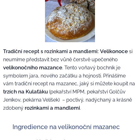
Velikonoce
Tradiční recept s rozinkami a mandlemi:
si
neumíme představit bez vůně čerstvě upečeného
velikonočního mazance
. Tento voňavý bochník je
symbolem jara, nového začátku a hojnosti. Přinášíme
vám tradiční recept na mazanec, jaký si můžete koupit na
trzích na Kulaťáku
(pekařství MPM, pekařství Golčův
Jeníkov, pekárna Velíšek) – poctivý, nadýchaný a krásně
rozinkami a mandlemi
zdobený
.
🥣 Ingredience na velikonoční mazanec