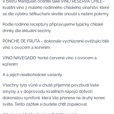
V bistru Manquian oceníte také VINO RESERVA CHILE–
kvalitní víno z malého rodinného chilského vinařství, které
se dle výběru šéfkuchaře skvěle snoubí s našimi pokrmy.
Podle rodinné receptury připravujeme typicky chilské
drinky dle aktuální sezóny:
PONCHE DE FRUTA - dokonale vychlazené ověžující bílé
víno s ovocem a kořením.
VINO NAVEGADO: horké červené víno s ovocem a
kořením
A a jejich nealkoholické varianty.
Všechny tyto vůně a chutě příjemně povzbudí Vaše
smysly a v doprovodu kvalitních nápojů dotvoří
dokonalou symfonii, která Vás přenese na druhý konec
světa. Tento zážitek si budete chtít zopakovat.