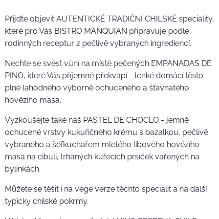
Přijďte objevit AUTENTICKÉ TRADIČNÍ CHILSKÉ speciality,
které pro Vás BISTRO MANQUIAN připravuje podle
rodinných receptur z pečlivĕ vybraných ingrediencí.
Nechte se svést vůní na místĕ pečených EMPANADAS DE
PINO, které Vás příjemnĕ překvapí - tenké domácí tĕsto
plné lahodného výbornĕ ochuceného a šťavnatého
hovĕzího masa.
Vyzkoušejte také náš PASTEL DE CHOCLO - jemně
ochucené vrstvy kukuřičného krému s bazalkou, pečlivě
vybraného a šéfkuchařem mletého libového hovězího
masa na cibuli, trhaných kuřecích prsíček vařených na
bylinkách.
Můžete se tĕšit i na vege verze ťĕchto specialit a na další
typicky chilské pokrmy.