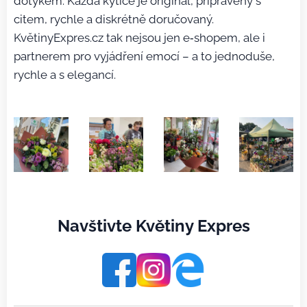
dotykem. Každá kytice je originál, připravený s
citem, rychle a diskrétně doručovaný.
KvětinyExpres.cz tak nejsou jen e‑shopem, ale i
partnerem pro vyjádření emocí – a to jednoduše,
rychle a s elegancí.
Navštivte Květiny Expres