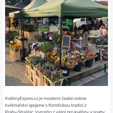
KvětinyExpres.cz je moderní české online
květinářství spojené s floristickou tradicí z
Prahy‑Strašnic. Vyrostlo z vášní pro květiny a snahy